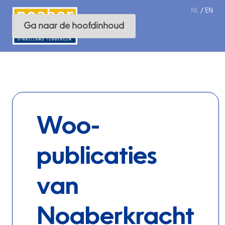
NL
/
EN
Ga naar de filters
Ga naar de hoofdinhoud
Woo-
publicaties
van
Noaberkracht